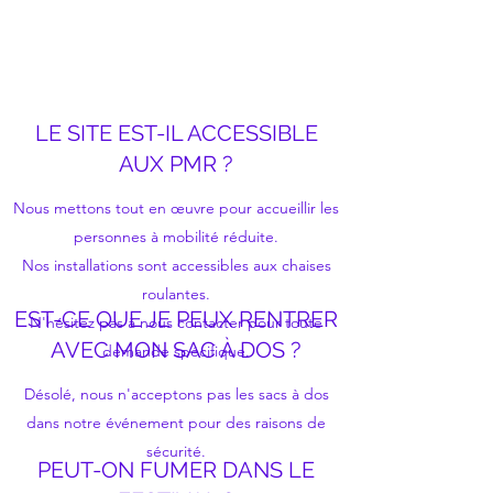
LE SITE EST-IL ACCESSIBLE
AUX PMR ?
Nous mettons tout en œuvre pour accueillir les
personnes à mobilité réduite.
Nos installations sont accessibles aux chaises
roulantes.
EST-CE QUE JE PEUX RENTRER
N'hésitez pas à nous contacter pour toute
AVEC MON SAC À DOS ?
demande spécifique.
Désolé, nous n'acceptons pas les sacs à dos
dans notre événement pour des raisons de
sécurité.
PEUT-ON FUMER DANS LE