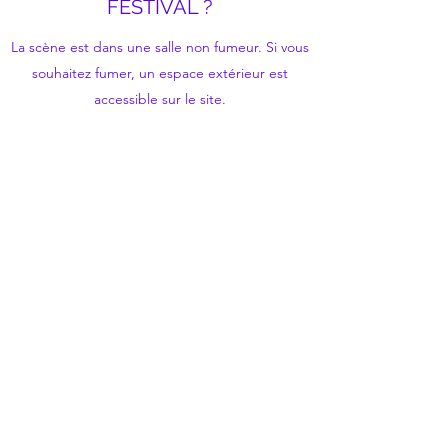
FESTIVAL ?
La scène est dans une salle non fumeur. Si vous
souhaitez fumer, un espace extérieur est
accessible sur le site.
UN PARKING EST-IL
DISPONIBLE ?
Nous n'organisons pas de parking. Quelques
places sont disponibles à quelques mètres du
festival.
Nous vous conseillons de stationner votre
véhicule sur les parkings de la gare de